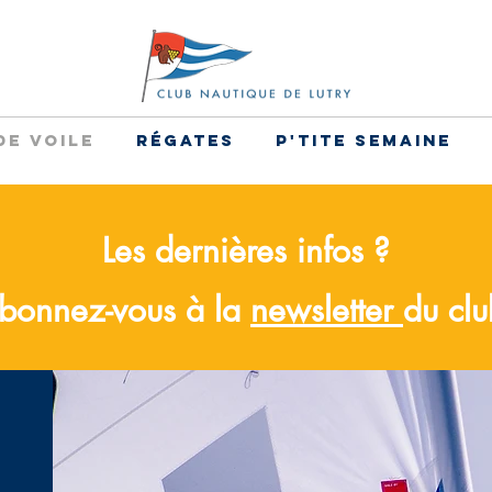
de voile
Régates
P'tite Semaine
Les dernières infos ?
bonnez-vous à la
newsletter
du cl