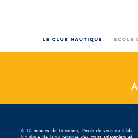
Le Club Nautique
Ecole 
A
À 10 minutes de Lausanne, l’école de voile du Club
Nautique de Lutry propose des
cours saisonniers et