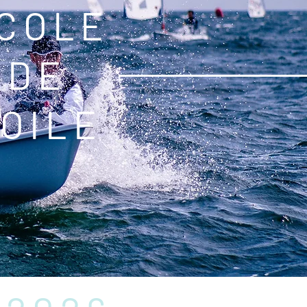
COLE
DE
OILE