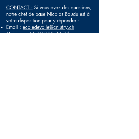
CONTACT :
Si vous avez des questions,
notre chef de base Nicolas Baudu est à
votre disposition pour y répondre :
Email :
ecoledevoile@cnlutry.ch
Mobile : +41
79 908 73 74
Club Nautique de Lutry
- Case postale
-
Quai Gustave-Doret 1 - 1095 Lutry