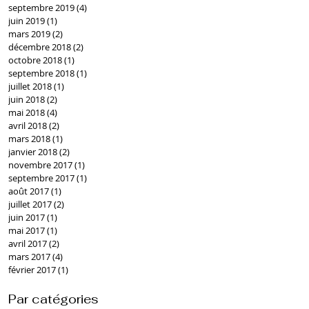
septembre 2019
(4)
4 posts
juin 2019
(1)
1 post
mars 2019
(2)
2 posts
décembre 2018
(2)
2 posts
octobre 2018
(1)
1 post
septembre 2018
(1)
1 post
juillet 2018
(1)
1 post
juin 2018
(2)
2 posts
mai 2018
(4)
4 posts
avril 2018
(2)
2 posts
mars 2018
(1)
1 post
janvier 2018
(2)
2 posts
novembre 2017
(1)
1 post
septembre 2017
(1)
1 post
août 2017
(1)
1 post
juillet 2017
(2)
2 posts
juin 2017
(1)
1 post
mai 2017
(1)
1 post
avril 2017
(2)
2 posts
mars 2017
(4)
4 posts
février 2017
(1)
1 post
Par catégories