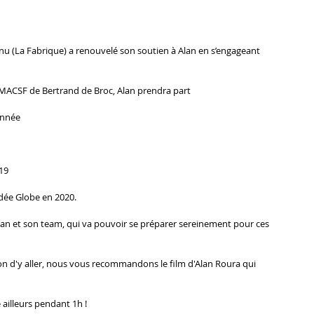
rnu (La Fabrique) a renouvelé son soutien à Alan en s’engageant 
x-MACSF de Bertrand de Broc, Alan prendra part
’année
19
dée Globe en 2020.
lan et son team, qui va pouvoir se préparer sereinement pour ces 
ion d'y aller, nous vous recommandons le film d'Alan Roura qui 
ailleurs pendant 1h !